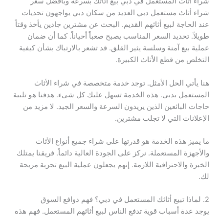
شراء أثاث المستعمل في دبي بيع أثاثك بسرعة وبأفضل سعر
شراء أثاث مستعمل دبي العديد من سكان دبي يواجهون تحديات
عند الحاجة لبيع أثاثهم القديم. البحث عن مشترين جادين يأخذ وقتاً
طويلاً. تحديد السعر المناسب يصبح صعباً أحياناً. كما أن ضمان
عملية بيع آمنة وسلسة يثير القلق. قد تشعر بالارتباك بشأن كيفية
التخلص من قطع الأثاث الكبيرة.
هنا يأتي الحل الأمثل. توجد خدمة متخصصة في شراء الأثاث
المستعمل بدبي. هذه الخدمة تسهل عليك كل شيء. هدفنا هو تلبية
حاجات البائعين الذين يريدون السرعة والسعر الجيد. لا مزيد من
الإعلانات التي لا تجلب مشترين.
ما يميز هذه الخدمة هو قدرتها على شراء جميع أنواع الأثاث
والأجهزة المستعملة. نركز على الجودة العالية دائماً. فريقنا يمتلك
الخبرة والاحترافية اللازمة. إنهم يجعلون عملية البيع تجربة مريحة
لك.
2. لماذا تبيع أثاثك المستعمل في دبي؟ فهم دوافع السوق
يوجد عدة أسباب قوية تدفع الناس لبيع أثاثهم المستعمل. فهم هذه