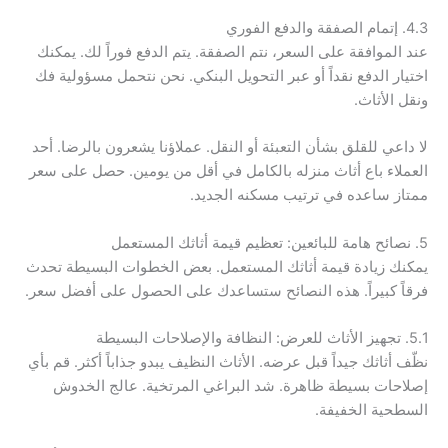
4.3. إتمام الصفقة والدفع الفوري
عند الموافقة على السعر، نتم الصفقة. يتم الدفع فوراً لك. يمكنك
اختيار الدفع نقداً أو عبر التحويل البنكي. نحن نتحمل مسؤولية فك
ونقل الأثاث.
لا داعي للقلق بشأن التعبئة أو النقل. عملاؤنا يشعرون بالرضا. أحد
العملاء باع أثاث منزله بالكامل في أقل من يومين. حصل على سعر
ممتاز ساعده في ترتيب مسكنه الجديد.
5. نصائح هامة للبائعين: تعظيم قيمة أثاثك المستعمل
يمكنك زيادة قيمة أثاثك المستعمل. بعض الخطوات البسيطة تحدث
فرقاً كبيراً. هذه النصائح ستساعدك على الحصول على أفضل سعر.
5.1. تجهيز الأثاث للعرض: النظافة والإصلاحات البسيطة
نظّف أثاثك جيداً قبل عرضه. الأثاث النظيف يبدو جذاباً أكثر. قم بأي
إصلاحات بسيطة ظاهرة. شد البراغي المرتخية. عالج الخدوش
السطحية الخفيفة.