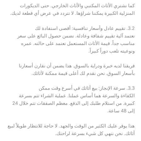
كما نشتري الأثاث المكتبي والأثاث الخارجي. حتى الديكورات
المنزلية الكبيرة يمكننا شراؤها. لا تتردد في عرض أي قطعة لديك.
3.2. تقييم عادل وأسعار تنافسية: أقصى استفادة لك
نعتمد آلية تقييم شفافة وعادلة. نضمن حصول البائع على سعر
مناسب جداً. قيمة الأثاث المستعمل تعتمد على حالته. عمره
ونوعيته تلعب دوراً كبيراً.
فريقنا لديه خبرة ودراية بالسوق. هذا يضمن أن نقارن أسعارنا
بأسعار السوق. نحن نقدم لك أعلى قيمة ممكنة لأثاثك.
3.3. سرعة الإنجاز: بيع أثاثك في أسرع وقت ممكن
الكفاءة والسرعة هما أساس عملنا. عملية الشراء تتم بسرعة
كبيرة. من استلام طلبك إلى الدفع. معظم الصفقات تتم خلال 24
إلى 48 ساعة.
هذا يوفر عليك الكثير من الوقت والجهد. لا حاجة للانتظار طويلاً لبيع
أثاثك. نحن ننهي كل شيء بسرعة لراحتك.