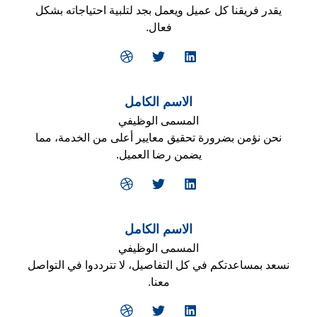
e
n
يقدر فريقنا كل عميل ويعمل بجد لتلبية احتياجاته بشكل
فعال.
D
T
L
r
w
i
i
i
n
b
t
k
b
t
e
الاسم الكامل
b
e
d
المسمى الوظيفي
l
r
i
e
n
نحن نؤمن بضرورة تحقيق معايير أعلى من الخدمة، مما
يضمن رضا العميل.
D
T
L
r
w
i
i
i
n
b
t
k
b
t
e
الاسم الكامل
b
e
d
المسمى الوظيفي
l
r
i
e
n
نسعد بمساعدتكم في كل التفاصيل، لا تترددوا في التواصل
معنا.
D
T
L
r
w
i