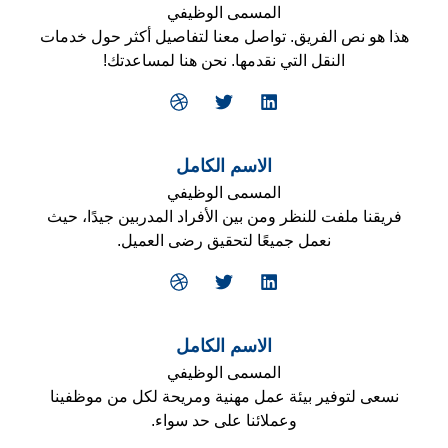
المسمى الوظيفي
هذا هو نص الفريق. تواصل معنا لتفاصيل أكثر حول خدمات
النقل التي نقدمها. نحن هنا لمساعدتك!
D
T
L
r
w
i
i
i
n
b
t
k
b
t
e
الاسم الكامل
b
e
d
المسمى الوظيفي
l
r
i
e
n
فريقنا ملفت للنظر ومن بين الأفراد المدربين جيدًا، حيث
نعمل جميعًا لتحقيق رضى العميل.
D
T
L
r
w
i
i
i
n
b
t
k
b
t
e
الاسم الكامل
b
e
d
المسمى الوظيفي
l
r
i
e
n
نسعى لتوفير بيئة عمل مهنية ومريحة لكل من موظفينا
وعملائنا على حد سواء.